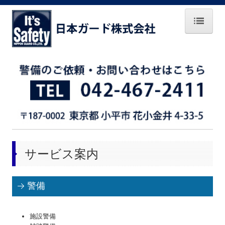
ホーム
会社案内
交通案内
サービス案内
警備事業
サービス案内
安全安心コンサルト事業
セキュリティビル管理事業
警備
建物管理メンテナンス事業
施設警備
ホームセキュリティ